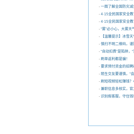
·
一图了解全国防灾减
·
4·15全民国家安全
·
4·15全民国家安全
·
“雾”必小心，大雾天
·
【温馨提示】冰雪天
·
慎扫不明二维码，谨
·
“自动扣费”是陷阱，
·
刷单返利都是骗！
·
要求预付资金的招聘
·
陌生交友要谨慎，“
·
刷短视频轻松赚钱？
·
兼职信息多核实，官
·
识别假客服，守住钱