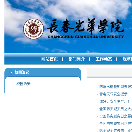
网站首页
|
部门简介
|
工作动态
|
规章
校园治安
校园治安
·
防溺水这些知识要记
·
雷电天气安全提示
·
你好，安全生产月！
·
全国防灾减灾日之大
·
全国防灾减灾日之暴
·
全国防灾减灾日之灾
·
防灾减灾宣传周，来